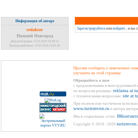
Информация об авторе
Зарегистрируйтесь
или
войдите
, и вы 
redaktor
Нижний Новгород
Дата регистрации: 21.03.2010 18:38:55
Предыдущий визит: 16.03.2020 13:05:36
Просим сообщить о замеченных ошиб
улучшить на этой странице
Обращайтесь к нам
с предложениями и конструктивной 
reklama at t
по вопросам рекламы:
site at 
с техническими вопросами:
При полном или частичном использо
www.turizmvnn.ru
и автора матери
ВКонтакт
Мы в социальных сетях:
turizmvnn.
Copyright © 2010 - 2026