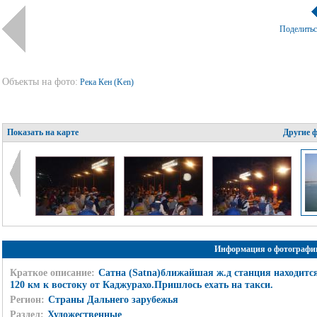
Поделить
Объекты на фото:
Река Кен (Ken)
Показать на карте
Другие 
Информация о фотографи
Краткое описание:
Сатна (Satna)ближайшая ж.д станция находитс
120 км к востоку от Каджурахо.Пришлось ехать на такси.
Регион:
Страны Дальнего зарубежья
Раздел:
Художественные