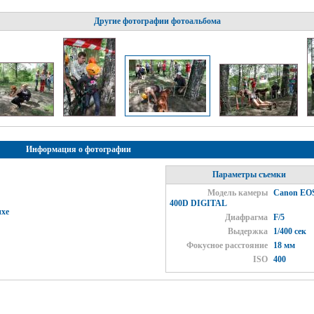
Другие фотографии фотоальбома
Информация о фотографии
Параметры съемки
Модель камеры
Canon EO
400D DIGITAL
ихе
Диафрагма
F/5
Выдержка
1/400 сек
Фокусное расстояние
18 мм
ISO
400