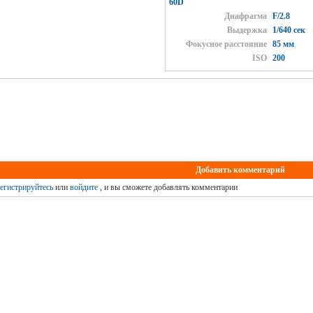
60D
Диафрагма
F/2.8
Выдержка
1/640 сек
Фокусное расстояние
85 мм
ISO
200
Добавить комментарий
егистрируйтесь
или
войдите
, и вы сможете добавлять комментарии