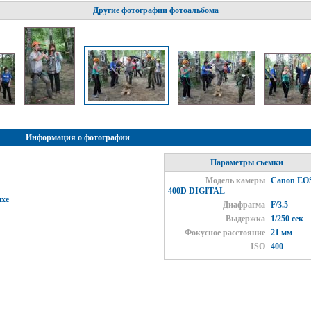
Другие фотографии фотоальбома
Информация о фотографии
Параметры съемки
Модель камеры
Canon EO
400D DIGITAL
ихе
Диафрагма
F/3.5
Выдержка
1/250 сек
Фокусное расстояние
21 мм
ISO
400