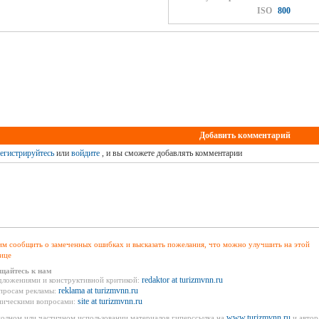
ISO
800
Добавить комментарий
егистрируйтесь
или
войдите
, и вы сможете добавлять комментарии
м сообщить о замеченных ошибках и высказать пожелания, что можно улучшить на этой
ице
щайтесь к нам
redaktor at turizmvnn.ru
дложениями и конструктивной критикой:
reklama at turizmvnn.ru
просам рекламы:
site at turizmvnn.ru
ническими вопросами:
www.turizmvnn.ru
олном или частичном использовании материалов гиперссылка на
и автор