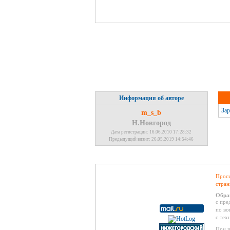
Информация об авторе
Зар
m_s_b
Н.Новгород
Дата регистрации: 16.06.2010 17:28:32
Предыдущий визит: 26.05.2019 14:54:46
Проси
стран
Обра
с пре
по во
с тех
При п