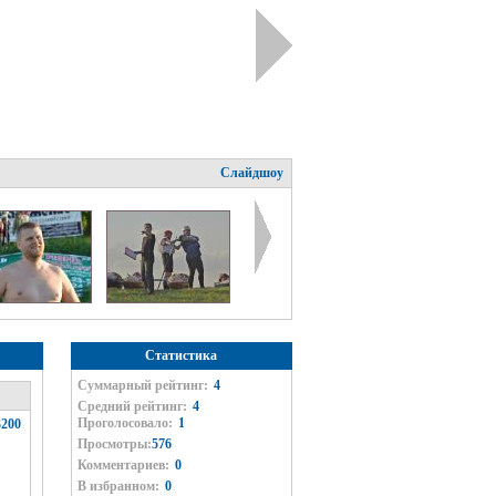
Слайдшоу
Статистика
Суммарный рейтинг:
4
Средний рейтинг:
4
Проголосовало:
1
200
Просмотры:
576
Комментариев:
0
В избранном:
0