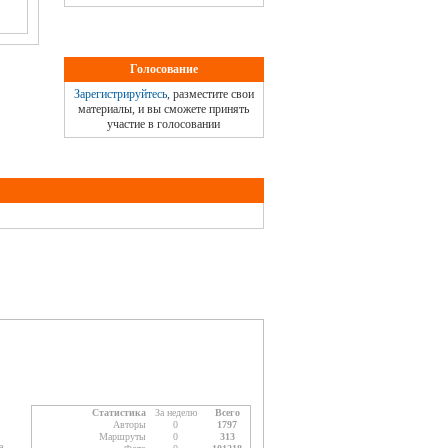
Голосование
Зарегистрируйтесь
, разместите свои
материалы, и вы сможете принять
участие в голосовании
Статистика
За неделю
Всего
Авторы
0
1797
Маршруты
0
313
а