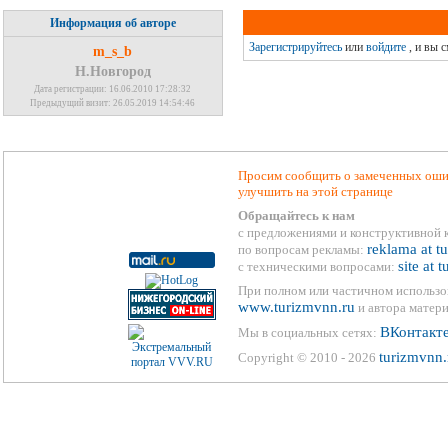
Информация об авторе
Зарегистрируйтесь
или
войдите
, и вы 
m_s_b
Н.Новгород
Дата регистрации: 16.06.2010 17:28:32
Предыдущий визит: 26.05.2019 14:54:46
Просим сообщить о замеченных ошиб
улучшить на этой странице
Обращайтесь к нам
с предложениями и конструктивной 
reklama at t
по вопросам рекламы:
site at 
с техническими вопросами:
При полном или частичном использо
www.turizmvnn.ru
и автора матери
ВКонтакт
Мы в социальных сетях:
turizmvnn.
Copyright © 2010 - 2026