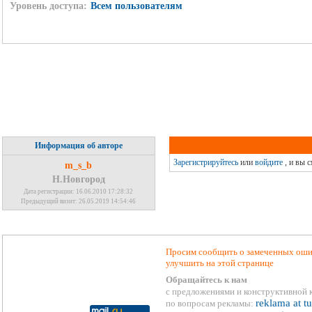
Уровень доступа:
Всем пользователям
Информация об авторе
Зарегистрируйтесь
или
войдите
, и вы 
m_s_b
Н.Новгород
Дата регистрации: 16.06.2010 17:28:32
Предыдущий визит: 26.05.2019 14:54:46
Просим сообщить о замеченных ошиб
улучшить на этой странице
Обращайтесь к нам
с предложениями и конструктивной 
reklama at t
по вопросам рекламы: