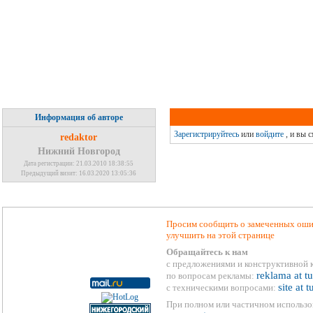
Информация об авторе
Зарегистрируйтесь
или
войдите
, и вы 
redaktor
Нижний Новгород
Дата регистрации: 21.03.2010 18:38:55
Предыдущий визит: 16.03.2020 13:05:36
Просим сообщить о замеченных ошиб
улучшить на этой странице
Обращайтесь к нам
с предложениями и конструктивной 
reklama at t
по вопросам рекламы:
site at 
с техническими вопросами:
При полном или частичном использо