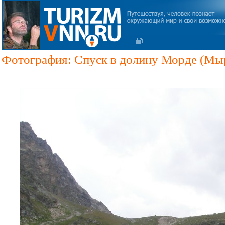
Фотография: Спуск в долину Морде (Мы