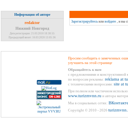
Информация об авторе
Зарегистрируйтесь
или
войдите
, и вы 
redaktor
Нижний Новгород
Дата регистрации: 21.03.2010 18:38:55
Предыдущий визит: 16.03.2020 13:05:36
Просим сообщить о замеченных ошиб
улучшить на этой странице
Обращайтесь к нам
с предложениями и конструктивной 
reklama at t
по вопросам рекламы:
site at 
с техническими вопросами:
При полном или частичном использо
www.turizmvnn.ru
и автора матери
ВКонтакт
Мы в социальных сетях:
turizmvnn.
Copyright © 2010 - 2026