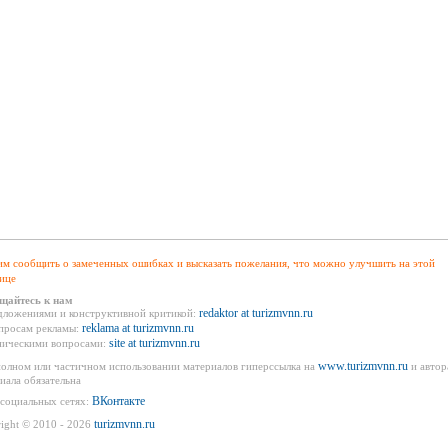
м сообщить о замеченных ошибках и высказать пожелания, что можно улучшить на этой
ице
щайтесь к нам
redaktor at turizmvnn.ru
дложениями и конструктивной критикой:
reklama at turizmvnn.ru
просам рекламы:
site at turizmvnn.ru
ническими вопросами:
www.turizmvnn.ru
олном или частичном использовании материалов гиперссылка на
и автор
иала обязательна
ВКонтакте
социальных сетях:
turizmvnn.ru
ight © 2010 - 2026