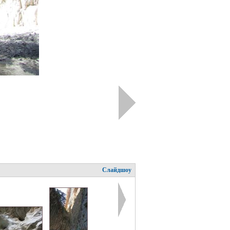
Слайдшоу