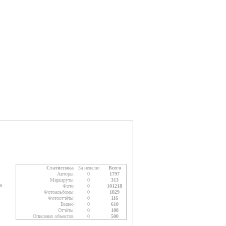
Статистика
За неделю
Всего
Авторы
0
1797
Маршруты
0
313
а
Фото
0
101218
Фотоальбомы
0
1829
Фотоотчёты
0
116
Видео
0
610
Отчёты
0
108
Описания объектов
0
500