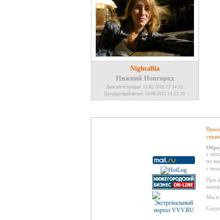
Nightallia
Нижний Новгород
Дата регистрации: 12.05.2010 23:34:52
Предыдущий визит: 29.06.2015 23:52:39
Проси
стран
Обра
с пре
по во
с тех
При п
матер
Мы в 
Copyr