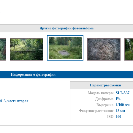
ь
Другие фотографии фотоальбома
Информация о фотографии
Параметры съемки
Модель камеры
SLT-A37
Диафрагма
F/4
013, часть вторая
Выдержка
1/160 сек
Фокусное расстояние
18 мм
ISO
160