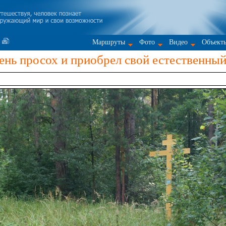
Маршруты
Фото
Видео
Объект
нь просох и приобрел свой естественный