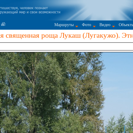
Маршруты
Фото
Видео
Объект
я священная роща Лукаш (Лугакужо). Эт