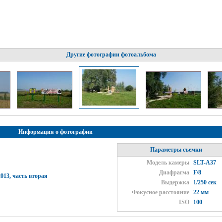
Другие фотографии фотоальбома
Информация о фотографии
Параметры съемки
Модель камеры
SLT-A37
Диафрагма
F/8
013, часть вторая
Выдержка
1/250 сек
Фокусное расстояние
22 мм
ISO
100