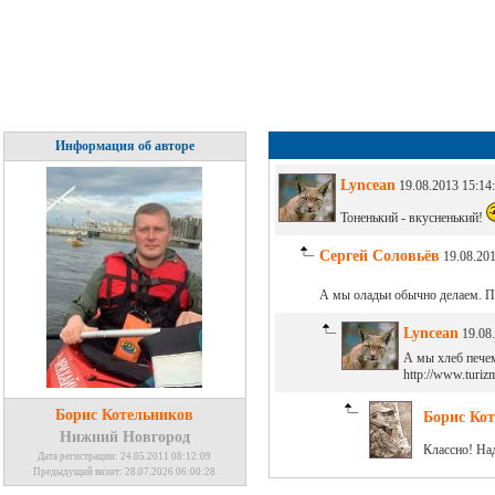
Информация об авторе
Lyncean
19.08.2013 15:14
Тоненький - вкусненький!
Сергей Соловьёв
19.08.201
А мы оладьи обычно делаем. П
Lyncean
19.08.
А мы хлеб печем
http://www.turiz
Борис Котельников
Борис Ко
Нижний Новгород
Классно! Над
Дата регистрации: 24.05.2011 08:12:09
Предыдущий визит: 28.07.2026 06:00:28