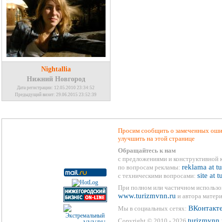
Nightallia
Нижний Новгород
Дата регистрации: 12.05.2010 23:34:52
Предыдущий визит: 29.06.2015 23:52:39
Просим сообщить о замеченных ошиб
улучшить на этой странице
Обращайтесь к нам
с предложениями и конструктивной 
reklama at t
по вопросам рекламы:
site at 
с техническими вопросами:
При полном или частичном использо
www.turizmvnn.ru
и автора матери
ВКонтакт
Мы в социальных сетях:
turizmvnn.
Copyright © 2010 - 2026