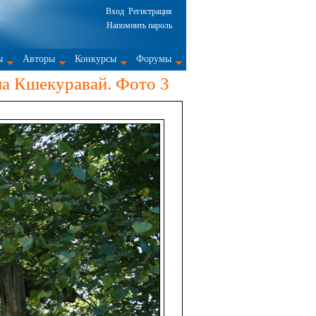
Вход
Регистрация
Напомнить пароль
ы
Авторы
Конкурсы
Форумы
на Кшекуравай. Фото 3