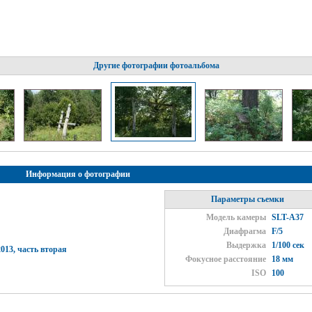
Другие фотографии фотоальбома
Информация о фотографии
Параметры съемки
Модель камеры
SLT-A37
Диафрагма
F/5
Выдержка
1/100 сек
013, часть вторая
Фокусное расстояние
18 мм
ISO
100