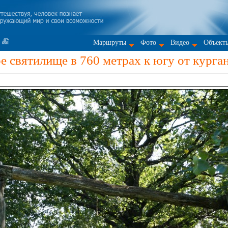
Маршруты
Фото
Видео
Объект
 святилище в 760 метрах к югу от курга