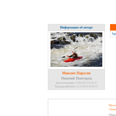
Информация об авторе
Зар
Максим Парусов
Нижний Новгород
Дата регистрации: 17.09.2012 23:54:13
Предыдущий визит: 12.12.2013 10:26:13
Проси
стран
Обра