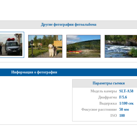
Другие фотографии фотоальбома
Информация о фотографии
Параметры съемки
Модель камеры
SLT-A58
Диафрагма
F/5.6
Выдержка
1/100 сек
Фокусное расстояние
50 мм
ISO
100