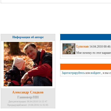
Информация об авторе
Lyncean
14.04.2010 00:46
Мне почему-то этот вариан
Зарегистрируйтесь
или
войдите
, и вы 
Александр Сладков
Ганновер/НН
Дата регистрации: 06.04.2010 13:13:47
Предыдущий визит: 24.06.2016 15:35:05