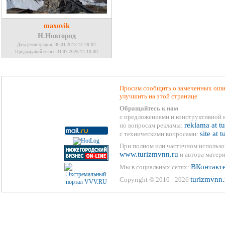
maxovik
Н.Новгород
Дата регистрации: 30.01.2013 13:28:02
Предыдущий визит: 31.07.2026 12:10:00
Просим сообщить о замеченных ошиб
улучшить на этой странице
Обращайтесь к нам
с предложениями и конструктивной 
reklama at t
по вопросам рекламы:
site at 
с техническими вопросами:
При полном или частичном использо
www.turizmvnn.ru
и автора матери
ВКонтакт
Мы в социальных сетях:
turizmvnn.
Copyright © 2010 - 2026