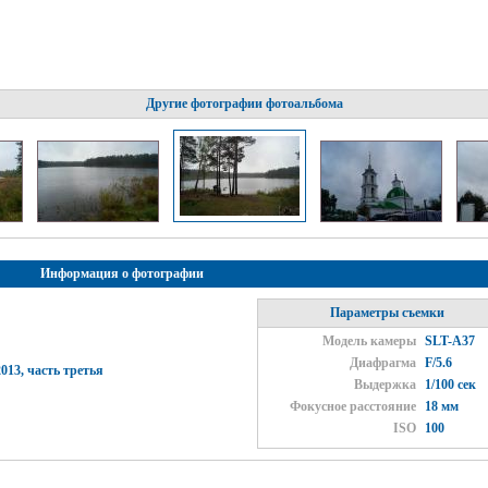
Другие фотографии фотоальбома
Информация о фотографии
Параметры съемки
Модель камеры
SLT-A37
Диафрагма
F/5.6
013, часть третья
Выдержка
1/100 сек
Фокусное расстояние
18 мм
ISO
100