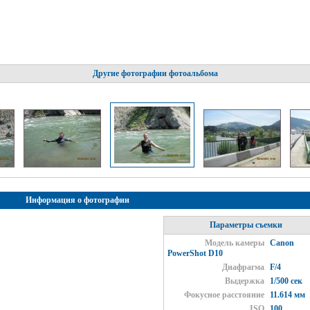
Другие фотографии фотоальбома
Информация о фотографии
Параметры съемки
Модель камеры
Canon
PowerShot D10
Диафрагма
F/4
Выдержка
1/500 сек
Фокусное расстояние
11.614 мм
ISO
100