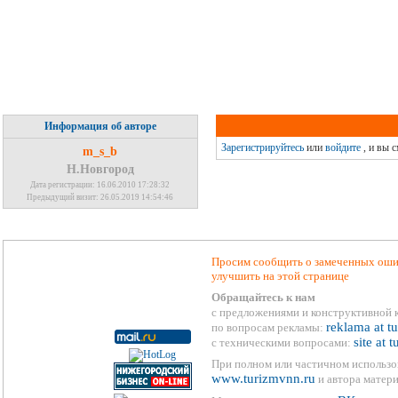
Информация об авторе
Зарегистрируйтесь
или
войдите
, и вы 
m_s_b
Н.Новгород
Дата регистрации: 16.06.2010 17:28:32
Предыдущий визит: 26.05.2019 14:54:46
Просим сообщить о замеченных ошиб
улучшить на этой странице
Обращайтесь к нам
с предложениями и конструктивной 
reklama at t
по вопросам рекламы:
site at 
с техническими вопросами:
При полном или частичном использо
www.turizmvnn.ru
и автора матери