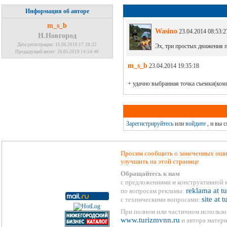
Информация об авторе
m_s_b
Wasino
23.04.2014 08:53:2
Н.Новгород
Дата регистрации: 16.06.2010 17:28:32
Эх, три простых движения по
Предыдущий визит: 26.05.2019 14:54:46
m_s_b
23.04.2014 19:35:18
+ удачно выбранная точка съемки(ком
Зарегистрируйтесь
или
войдите
, и вы 
Просим сообщить о замеченных ошиб
улучшить на этой странице
Обращайтесь к нам
с предложениями и конструктивной 
reklama at t
по вопросам рекламы:
site at 
с техническими вопросами:
При полном или частичном использо
www.turizmvnn.ru
и автора матери