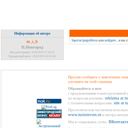
Информация об авторе
Зарегистрируйтесь
или
войдите
, и вы 
m_s_b
Н.Новгород
Дата регистрации: 16.06.2010 17:28:32
Предыдущий визит: 26.05.2019 14:54:46
Просим сообщить о замеченных ошиб
улучшить на этой странице
Обращайтесь к нам
с предложениями и конструктивной 
reklama at t
по вопросам рекламы:
site at 
с техническими вопросами:
При полном или частичном использо
www.turizmvnn.ru
и автора матери
ВКонтакт
Мы в социальных сетях: