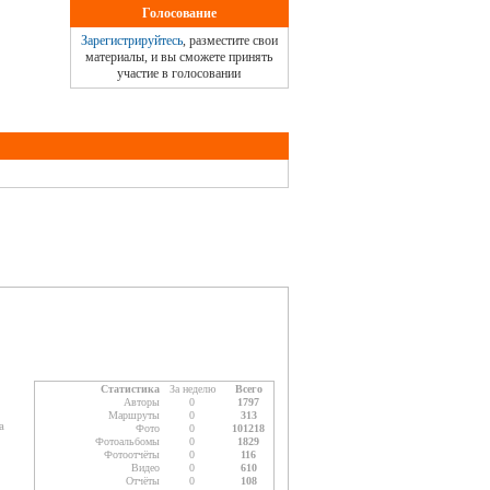
Голосование
Зарегистрируйтесь
, разместите свои
материалы, и вы сможете принять
участие в голосовании
Статистика
За неделю
Всего
Авторы
0
1797
Маршруты
0
313
а
Фото
0
101218
Фотоальбомы
0
1829
Фотоотчёты
0
116
Видео
0
610
Отчёты
0
108