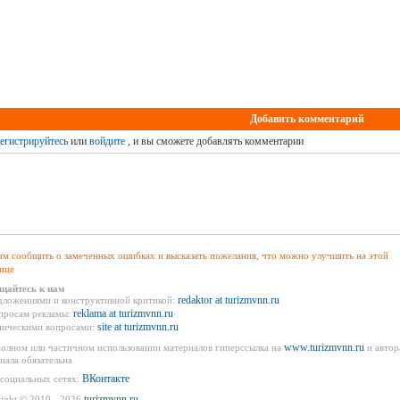
Добавить комментарий
егистрируйтесь
или
войдите
, и вы сможете добавлять комментарии
м сообщить о замеченных ошибках и высказать пожелания, что можно улучшить на этой
ице
щайтесь к нам
redaktor at turizmvnn.ru
дложениями и конструктивной критикой:
reklama at turizmvnn.ru
просам рекламы:
site at turizmvnn.ru
ническими вопросами:
www.turizmvnn.ru
олном или частичном использовании материалов гиперссылка на
и автор
иала обязательна
ВКонтакте
социальных сетях:
turizmvnn.ru
ight © 2010 - 2026