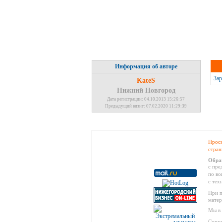
Информация об авторе
Зар
KateS
Нижний Новгород
Дата регистрации: 04.10.2013 15:26:57
Предыдущий визит: 07.02.2020 11:29:39
Проси
стран
Обра
с пре
по во
с тех
При п
матер
Мы в 
Copyr