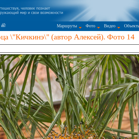
Маршруты
Фото
Видео
Объект
а \"Кичкинэ\" (автор Алексей). Фото 14