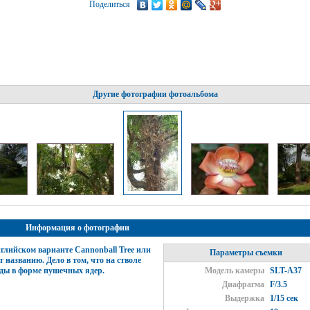
Поделиться
Другие фотографии фотоальбома
Информация о фотографии
английском варианте Cannonball Tree или
Параметры съемки
 названию. Дело в том, что на стволе
оды в форме пушечных ядер.
Модель камеры
SLT-A37
Диафрагма
F/3.5
Выдержка
1/15 сек