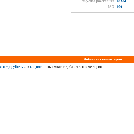
Фокусное расстояние
18 мм
ISO
100
Добавить комментарий
егистрируйтесь
или
войдите
, и вы сможете добавлять комментарии