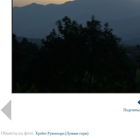
Поделить
Объекты на фото:
Хребет Рувензори (Лунные горы)