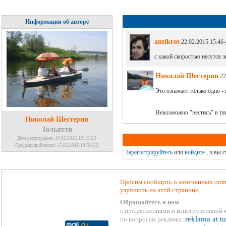
Информация об авторе
antikrot
22.02.2015 15:46:
с какой скоростью несутся э
Николай Шестерин
22
Это означает только одно -
Невозможно "нестись" в так
Николай Шестерин
Тольятти
Дата регистрации: 19.02.2015 12:19:23
Предыдущий визит: 15.06.2016 10:50:22
Зарегистрируйтесь
или
войдите
, и вы 
Просим сообщить о замеченных ошиб
улучшить на этой странице
Обращайтесь к нам
с предложениями и конструктивной 
reklama at t
по вопросам рекламы: