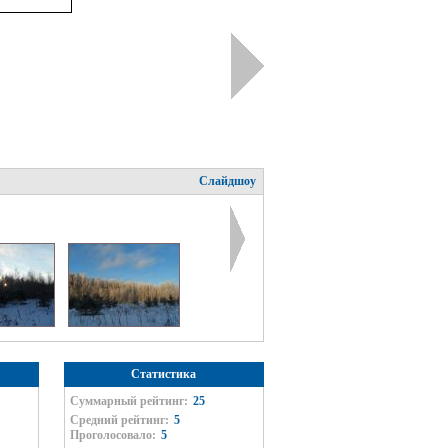
Слайдшоу
Статистика
Суммарный рейтинг:
25
Средний рейтинг:
5
Проголосовало:
5