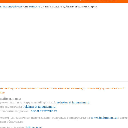
егистрируйтесь
или
войдите
, и вы сможете добавлять комментарии
м сообщить о замеченных ошибках и высказать пожелания, что можно улучшить на этой
ице
щайтесь к нам
redaktor at turizmvnn.ru
дложениями и конструктивной критикой:
reklama at turizmvnn.ru
просам рекламы:
site at turizmvnn.ru
ническими вопросами:
www.turizmvnn.ru
олном или частичном использовании материалов гиперссылка на
и автор
иала обязательна
ВКонтакте
социальных сетях: