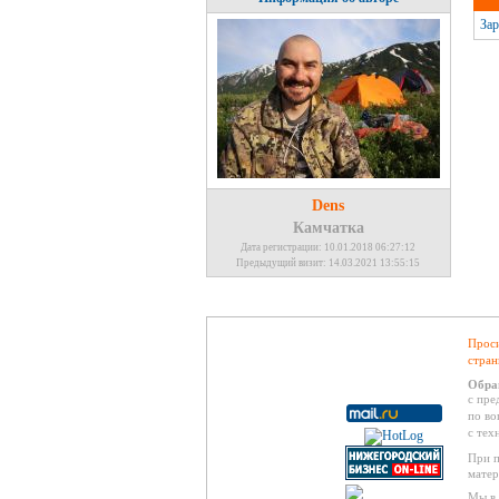
Зар
Dens
Камчатка
Дата регистрации: 10.01.2018 06:27:12
Предыдущий визит: 14.03.2021 13:55:15
Проси
стран
Обра
с пре
по во
с тех
При п
матер
Мы в 