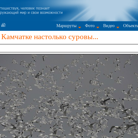
Маршруты
Фото
Видео
Объект
Камчатке настолько суровы...