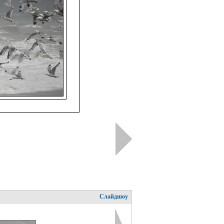
Слайдшоу