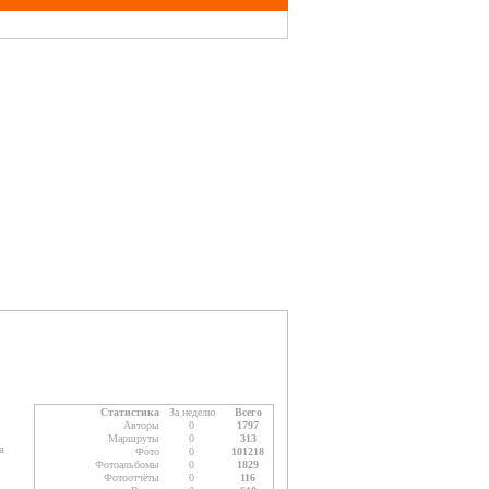
Статистика
За неделю
Всего
Авторы
0
1797
Маршруты
0
313
а
Фото
0
101218
Фотоальбомы
0
1829
Фотоотчёты
0
116