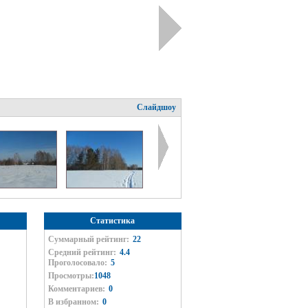
Слайдшоу
Статистика
Суммарный рейтинг:
22
Средний рейтинг:
4.4
Проголосовало:
5
Просмотры:
1048
Комментариев:
0
В избранном:
0