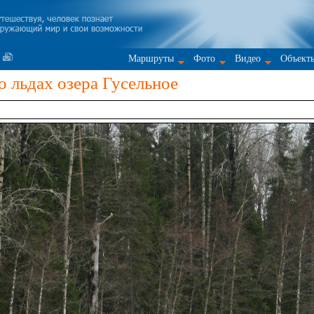
Маршруты
Фото
Видео
Объект
о льдах озера Гусельное