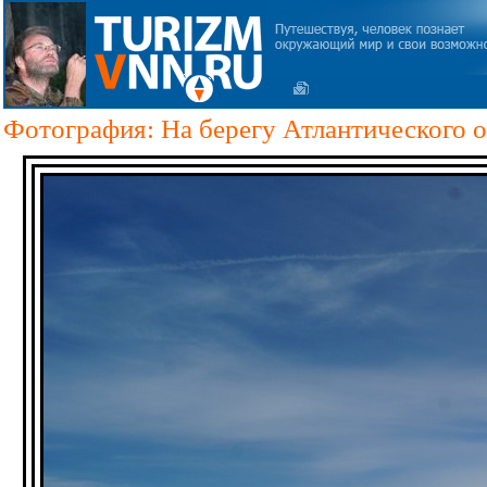
Фотография: На берегу Атлантического о