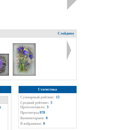
Слайдшоу
Статистика
Суммарный рейтинг:
15
Средний рейтинг:
5
Проголосовало:
3
S
Просмотры:
978
Комментариев:
0
В избранном:
0