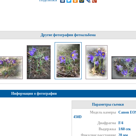
Поделиться
Другие фотографии фотоальбома
Информация о фотографии
Параметры съемки
Модель камеры
Canon EO
450D
Диафрагма
F/4
Выдержка
1/60 сек
Фокусное расстояние
28 мм