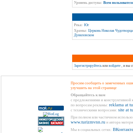
Уровень доступа:
Всем пользовател
Река:
Юг
Храмы:
Церковь Николая Чудотворца
Дуниловском
Зарегистрируйтесь
или
войдите
, и вы 
Просим сообщить о замеченных ошиб
улучшить на этой странице
Обращайтесь к нам
с предложениями и конструктивной 
reklama at t
по вопросам рекламы:
site at 
с техническими вопросами:
При полном или частичном использо
www.turizmvnn.ru
и автора матери
ВКонтакт
Мы в социальных сетях: