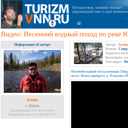
Видео: Весенний водный поход по реке Юг
Информация об авторе
Автор:
frosha
Регион:
Север
Туризм и путе
Категория сл
Тип видео:
Ф
Весенний водный поход команды Линда 
мост). Конец маршрута: д. Плаксино (
frosha
с.Линда
Дата регистрации: 30.01.2016 15:34:04
Предыдущий визит: 14.04.2022 08:00:53