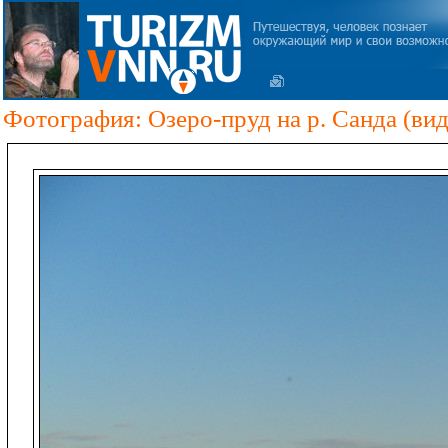
Фотография: Озеро-пруд на р. Санда (ви