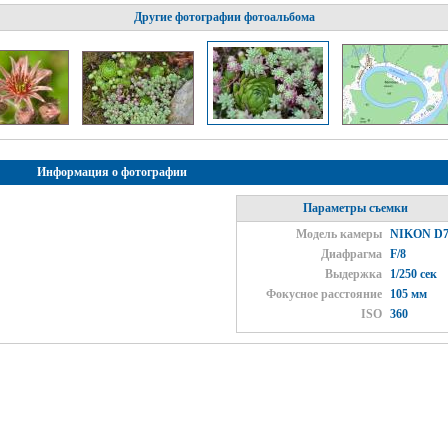
Другие фотографии фотоальбома
Информация о фотографии
Параметры съемки
Модель камеры
NIKON D7
Диафрагма
F/8
Выдержка
1/250 сек
Фокусное расстояние
105 мм
ISO
360