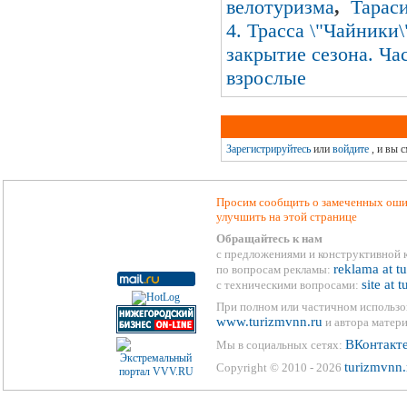
велотуризма
,
Тараси
4. Трасса \"Чайники\
закрытие сезона. Час
взрослые
Зарегистрируйтесь
или
войдите
, и вы 
Просим сообщить о замеченных ошиб
улучшить на этой странице
Обращайтесь к нам
с предложениями и конструктивной 
reklama at t
по вопросам рекламы:
site at 
с техническими вопросами:
При полном или частичном использо
www.turizmvnn.ru
и автора матери
ВКонтакт
Мы в социальных сетях:
turizmvnn.
Copyright © 2010 - 2026