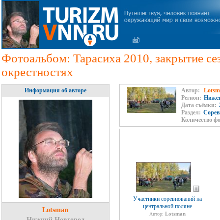
Фотоальбом: Тарасиха 2010, закрытие сез
окрестностях
Информация об авторе
Автор:
Lotsm
Регион:
Нижег
Дата съёмки:
Раздел:
Сорев
Количество ф
Участники соревнований на
центральной поляне
Lotsman
Lotsman
Автор:
Нижний Новгород