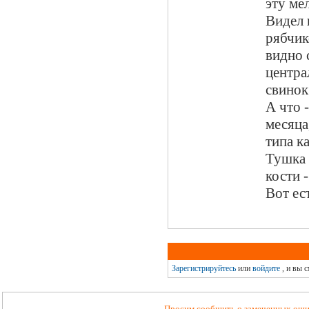
эту ме
Видел 
рябчик
видно 
центра
свинок
А что 
месяца
типа к
Тушка 
кости 
Вот ес
Зарегистрируйтесь
или
войдите
, и вы 
Просим сообщить о замеченных ошиб