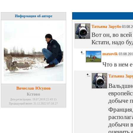
Информация об авторе
Татьяна Зарубо
03.08.2
Вот он, во все
Кстати, надо бу
maxovik
03.08.201
Что в нем е
Татьяна Зар
Вальдшне
Вячеслав Юсупов
европейс
Кстово
добыче п
Дата регистрации: 19.07.2018 22:43:15
Предыдущий визит: 31.12.2022 07:58:27
Франция,
располаг
добычи в
оценить 