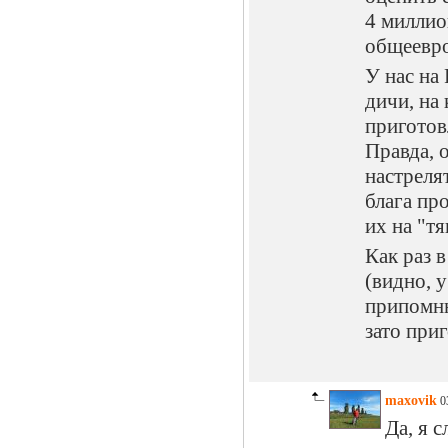
4 миллио
общеевро
У нас на 
дичи, на
приготов
Правда, 
настреля
блага пр
их на "тя
Как раз 
(видно, у
припомню
зато при
maxovik
03
Да, я 