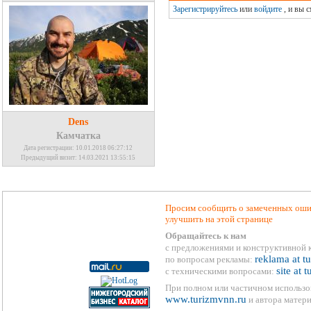
Зарегистрируйтесь
или
войдите
, и вы 
Dens
Камчатка
Дата регистрации: 10.01.2018 06:27:12
Предыдущий визит: 14.03.2021 13:55:15
Просим сообщить о замеченных ошиб
улучшить на этой странице
Обращайтесь к нам
с предложениями и конструктивной 
reklama at t
по вопросам рекламы:
site at 
с техническими вопросами:
При полном или частичном использо
www.turizmvnn.ru
и автора матери