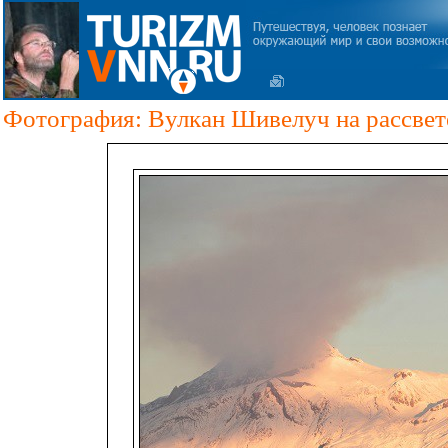
Фотография: Вулкан Шивелуч на рассвет