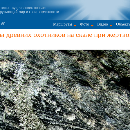
Маршруты
Фото
Видео
Объект
 древних охотников на скале при жертв