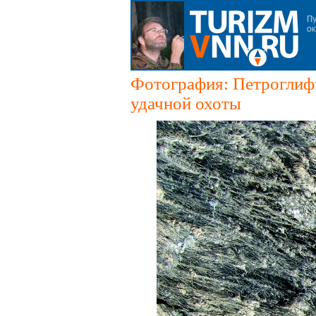
Фотография: Петроглифы
удачной охоты