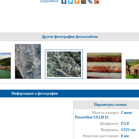
Поделиться
Другие фотографии фотоальбома
Информация о фотографии
Параметры съемки
Модель камеры
Canon
PowerShot SX120 IS
Диафрагма
F/2.8
Выдержка
1/125 сек
Фокусное расстояние
6 мм