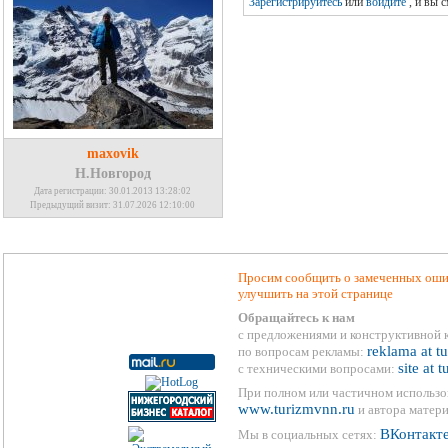
Зарегистрируйтесь
или
войдите
, и вы 
maxovik
Н.Новгород
Дата регистрации: 30.01.2013 13:28:02
Предыдущий визит: 31.07.2026 12:10:00
Просим сообщить о замеченных ошиб
улучшить на этой странице
Обращайтесь к нам
с предложениями и конструктивной 
reklama at t
по вопросам рекламы:
site at 
с техническими вопросами:
При полном или частичном использо
www.turizmvnn.ru
и автора матери
ВКонтакт
Мы в социальных сетях: