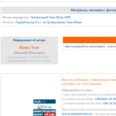
Материалы, связанные с фотог
Нитки маршрутов:
Центральный Тянь-Шань 2008
Отчеты:
Горный поход II к.с. по Центральному Тянь-Шаню
Информация об авторе
Зарегистрируйтесь
или
войдите
, и вы 
Ирина Ткач
Нижний Новгород
Дата регистрации: 15.10.2010 21:38:07
Предыдущий визит: 02.12.2017 12:09:31
Просим сообщить о замеченных ошиб
улучшить на этой странице
Обращайтесь к нам
с предложениями и конструктивной 
reklama at t
по вопросам рекламы:
site at 
с техническими вопросами:
При полном или частичном использо
www.turizmvnn.ru
и автора матери