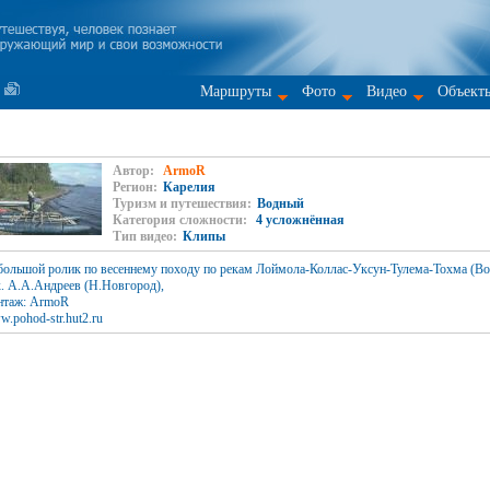
Маршруты
Фото
Видео
Объект
Автор:
ArmoR
Регион:
Карелия
Туризм и путешествия:
Водный
Категория сложности:
4 усложнённая
Тип видео:
Клипы
ольшой ролик по весеннему походу по рекам Лоймола-Коллас-Уксун-Тулема-Тохма (Во
. А.А.Андреев (Н.Новгород),
нтаж: ArmoR
.pohod-str.hut2.ru