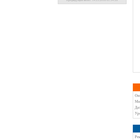
Предыдущий визит: 14.11.2018 01:54:28
Оп
Мо
Да
Ур
Pе