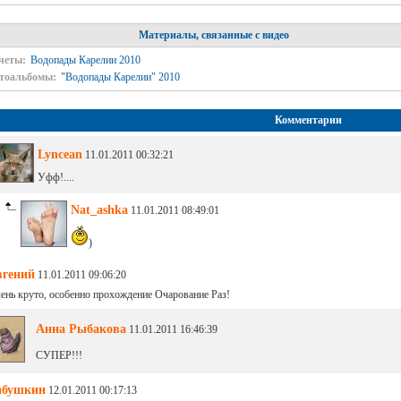
Материалы, связанные с видео
четы:
Водопады Карелии 2010
тоальбомы:
"Водопады Карелии" 2010
Комментарии
Lyncean
11.01.2011 00:32:21
Уфф!....
Nat_ashka
11.01.2011 08:49:01
)
вгений
11.01.2011 09:06:20
ень круто, особенно прохождение Очарование Раз!
Анна Рыбакова
11.01.2011 16:46:39
СУПЕР!!!
абушкин
12.01.2011 00:17:13