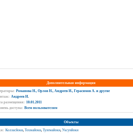
Дополнительная информация
ераторы:
Романова Н., Орлов Н., Андреев И., Герасимов А. и другие
нтаж:
Андреев И.
та размещения:
10.01.2011
овень доступа:
Всем пользователям
Объекты
ки:
Колласйоки
,
Тохмайоки
,
Тулемайоки
,
Уксунйоки