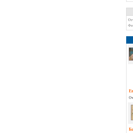
От
Фо
Е
Оч
Б