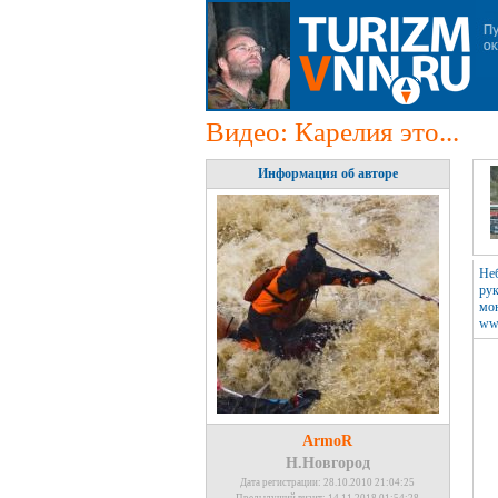
Видео: Карелия это...
Информация об авторе
Неб
рук
мо
www
ArmoR
Н.Новгород
Дата регистрации: 28.10.2010 21:04:25