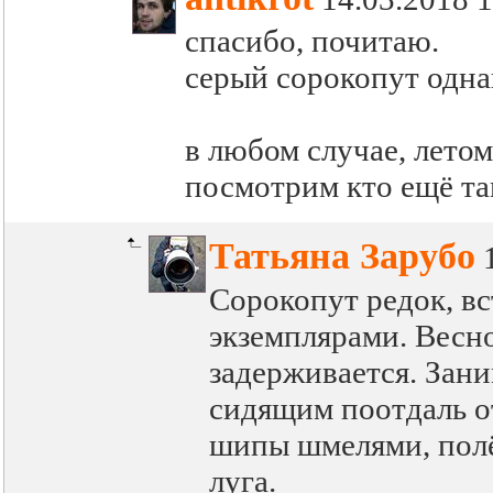
спасибо, почитаю.
серый сорокопут одн
в любом случае, летом
посмотрим кто ещё там
Татьяна Зарубо
Сорокопут редок, в
экземплярами. Весно
задерживается. Зан
сидящим поотдаль о
шипы шмелями, полёв
луга.