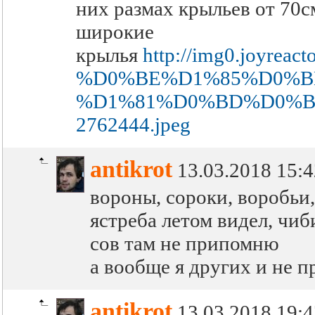
них размах крыльев от 70с
широкие
крылья
http://img0.joyr
%D0%BE%D1%85%D0%B
%D1%81%D0%BD%D0%B
2762444.jpeg
antikrot
13.03.2018 15:4
вороны, сороки, воробьи,
ястреба летом видел, чиб
сов там не припомню
а вообще я других и не пр
antikrot
13.03.2018 19:4