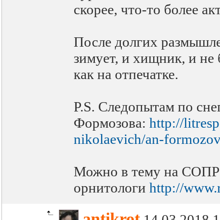
скорее, что-то более а
После долгих размышле
зимует, и хищник, и не
как на отпечатке.
P.S. Следопытам по сне
Формозова:
http://litr
nikolaevich/an-formozov
Можно в тему на СОПРе 
орнитологи
http://www.
antikrot
14.03.2018 1