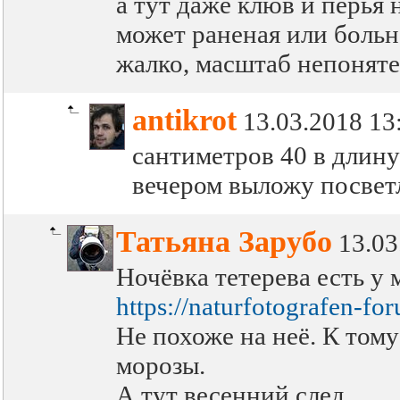
а тут даже клюв и перья 
может раненая или больн
жалко, масштаб непонят
antikrot
13.03.2018 13
сантиметров 40 в длин
вечером выложу посвет
Татьяна Зарубо
13.03
Ночёвка тетерева есть у 
https://naturfotografen
Не похоже на неё. К том
морозы.
А тут весенний след