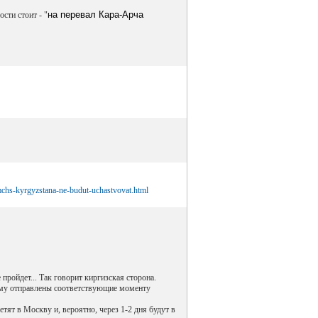
на перевал Кара-Арча
сти стоит - "
mchs-kyrgyzstana-ne-budut-uchastvovat.html
 пройдет... Так говорит киргизская сторона.
ому отправлены соответствующие моменту
ят в Москву и, вероятно, через 1-2 дня будут в