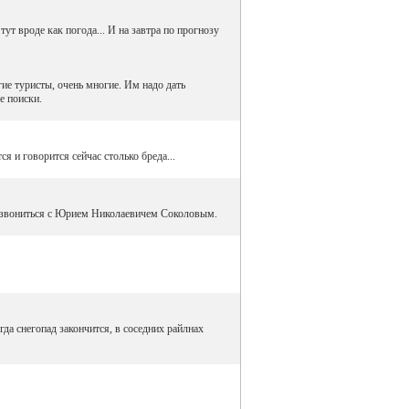
ут вроде как погода... И на завтра по прогнозу
е туристы, очень многие. Им надо дать
е поиски.
 и говорится сейчас столько бреда...
созвониться с Юрием Николаевичем Соколовым.
да снегопад закончится, в соседних райлнах