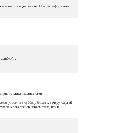
точное место схода лавины. Новую информацию
 ошибки)...
с привлечением альпинистов.
енье утром, а в субботу ближе к вечеру. Сергей
тия на место спецов невозможно, как и