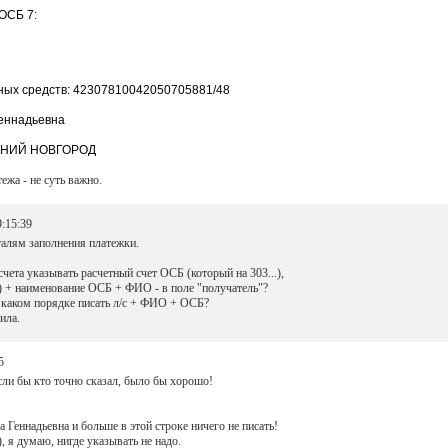
ОСБ 7:
ных средств: 42307810042050705881/48
Геннадьевна
ЖНИЙ НОВГОРОД
ежа - не суть важно.
9:15:39
алям заполнения платежки.
счета указывать расчетный счет ОСБ (который на 303...),
..) + наименование ОСБ + ФИО - в поле "получатель"?
 в каком порядке писать л/с + ФИО + ОСБ?
ила.
5
ли бы кто точно сказал, было бы хорошо!
Геннадьевна и больше в этой строке ничего не писать!
 я думаю, нигде указывать не надо.