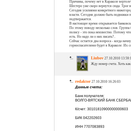
Причины, почему нет в Караколе вертолет
Шестеро уже скоро вернутся сюда. Трое в
Сегодня усилиями конкретного нижегород
власти. Сегодня должно быть подвижки 
подтвержается.
В настоящее время открывается банковск
По этому поводу несколько слов. Группа 
полису - это пока неизвестно. Потому чт
есть. Но надо ли о них писать?..
Сейчас остается два вопроса - когда начн
горноспасателями будет в Караколе. Их 
Liubov
27.10.2010 13:59:
Жду номер счета. Хоть как
redaktor
27.10.2010 16:26:03
Данные счета:
Банк получателя:
ВОЛГО-ВЯТСКИЙ БАНК СБЕРБА
К/счет: 30101810900000000603
БИК 042202603
ИНН 7707083893