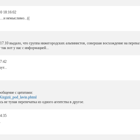
0 18:16:02
...и немыслимо...((
17.10 выдало, что группа нижегородских альпинистов, совершая восхождение на перевал..
так вот у нас с информацией...
7:42
ут...
ообщение с цитатами:
Kirgizii_pod_lavin.phtml
сь не тупая перепечатка из одного агентства в другое.
4:35
.