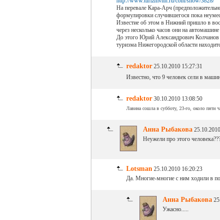
http://www.turizmvnn.ru/cont/show/3828/
На перевале Кара-Арч (предположительно 
формулировки случившегося пока неуме
Известие об этом в Нижний пришло в воск
через несколько часов они на автомашине
До этого Юрий Александрович Колчанов 
туризма Нижегородской области находитс
redaktor
25.10.2010 15:27:31
Известно, что 9 человек сели в маши
redaktor
30.10.2010 13:08:50
Лавина сошла в субботу, 23-го, около пяти ча
Анна Рыбакова
25.10.2010
Неужели про этого человека????
Lotsman
25.10.2010 16:20:23
Да. Многие-многие с ним ходили в по
Анна Рыбакова
25
Ужасно.....