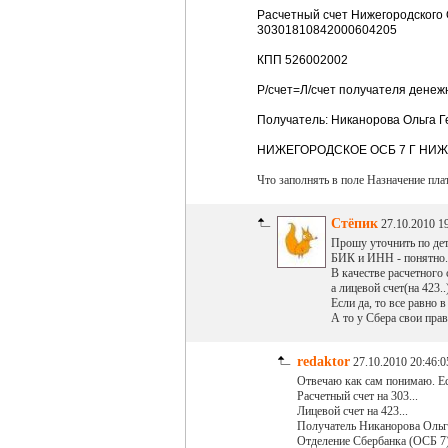
Расчетный счет Нижегородского 
30301810842000604205
КПП 526002002
Р/счет=Л/счет получателя денеж
Получатель: Никанорова Ольга 
НИЖЕГОРОДСКОЕ ОСБ 7 Г НИ
Что заполнять в поле Назначение плат
Стёпик
27.10.2010 1
Прошу уточнить по дет
БИК и ИНН - понятно.
В качестве расчетного 
а лицевой счет(на 423
Если да, то все равно
А то у Сбера свои прав
redaktor
27.10.2010 20:46:0
Отвечаю как сам понимаю. Ес
Расчетный счет на 303...
Лицевой счет на 423...
Получатель Никанорова Ольга 
Отделение Сбербанка (ОСБ 7),