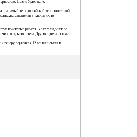
верностью. Позже будет ясно.
ла на самый верх российской исполнительной
сийских спасателей в Киргизию не
латит поисковые работы. Хватит ли денег по
причина открытия счета. Другие причины тоже
 к вечеру вертолет с 12 альпинистами и