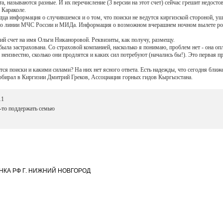
а, называются разные. И их перечисление (3 версии на этот счет) сейчас грешит недосто
 Караколе.
ца информация о случившемся и о том, что поиски не ведутся киргизской стороной, уш
по линии МЧС России и МИДа. Информация о возможном вчерашнем ночном вылете рос
ий счет на имя Ольги Никаноровой. Реквизиты, как получу, размещу.
была застрахована. Со страховой компанией, насколько я понимаю, проблем нет - она оп
о неизвестно, сколько они продлятся и каких сил потребуют (начались бы!). Это первая 
утся поиски и какими силами? На них нет ясного ответа. Есть надежды, что сегодня ближе
собирал в Киргизии Дмитрий Греков, Ассоциация горных гидов Кыргызстана.
11
-то поддержать семью
НКА РФ Г. НИЖНИЙ НОВГОРОД