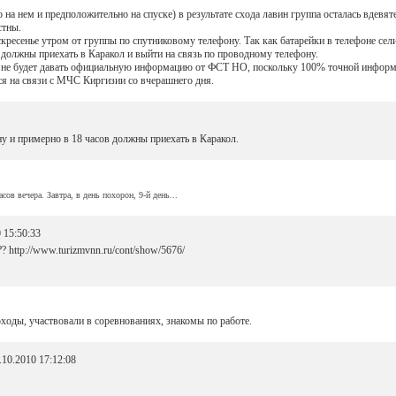
на нем и предположительно на спуске) в результате схода лавин группа осталась вдевя
стны.
ресенье утром от группы по спутниковому телефону. Так как батарейки в телефоне сели
 должны приехать в Каракол и выйти на связь по проводному телефону.
не будет давать официальную информацию от ФСТ НО, поскольку 100% точной информац
я на связи с МЧС Киргизии со вчерашнего дня.
ну и примерно в 18 часов должны приехать в Каракол.
сов вечера. Завтра, в день похорон, 9-й день...
 15:50:33
 http://www.turizmvnn.ru/cont/show/5676/
ходы, участвовали в соревнованиях, знакомы по работе.
.10.2010 17:12:08