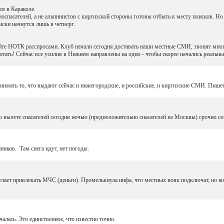
ся в Караколе.
спасателей, а не альпинистов с киргизской стороны готовы отбыть к месту поисков. Но т
оиски начнутся лишь в четверг.
йте НОТК расспросами. Клуб начали сегодня доставать наши местные СМИ, звонят многи
отать! Сейчас все усилия в Нижнем направлены на одно - чтобы скорее начались реальны
имать то, что выдают сейчас и нижегородские, и российские, и киргизские СМИ. Пишется
 вылете спасателей сегодня ночью (предположительно спасателей из Москвы) срочно 
иков. Там снега идут, нет погоды.
лает привлекать МЧС (деньги). Промелькнула инфа, что местных вояк подключат, но ког
чалась. Это единственное, что известно точно.