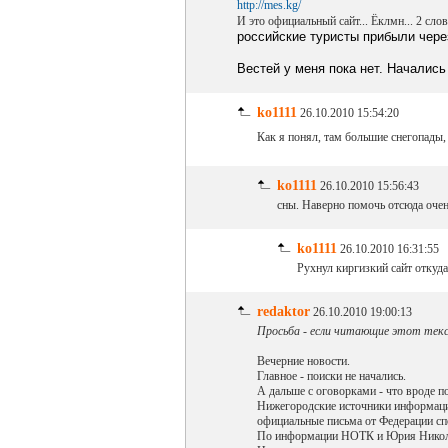
http://mes.kg/
И это официальный сайт... Ёклмн... 2 сло
российские туристы прибыли чере
Вестей у меня пока нет. Начались 
ko1111
26.10.2010 15:54:20
Как я понял, там большие снегопады,
ko1111
26.10.2010 15:56:43
сны. Наверно помочь отсюда очен
ko1111
26.10.2010 16:31:55
Рухнул киргизкий сайт откуд
redaktor
26.10.2010 19:00:13
Просьба - если читающие этот тек
Вечерние новости.
Главное - поиски не начались.
А дальше с оговорками - что вроде по
Нижегородские источники информации
официальные письма от Федерации сп
По информации НОТК и Юрия Николаеви