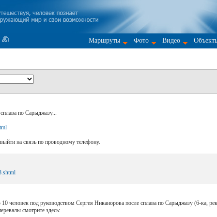
Маршруты
Фото
Видео
Объект
сплава по Сарыджазу...
tml
выйти на связь по проводному телефону.
8.shtml
 10 человек под руководством Сергея Никанорова после сплава по Сарыджазу (6-ка, рек
перевалы смотрите здесь: