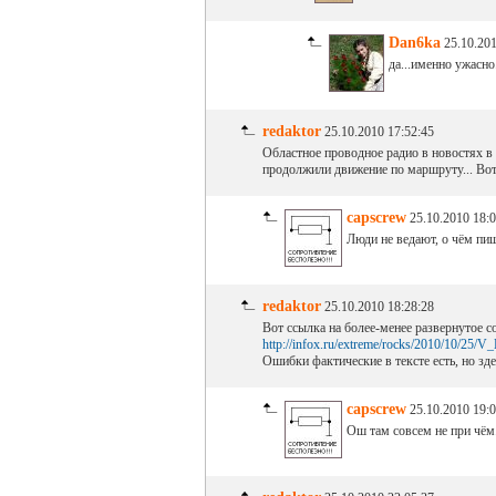
Dan6ka
25.10.201
да...именно ужасно.
redaktor
25.10.2010 17:52:45
Областное проводное радио в новостях в 
продолжили движение по маршруту... Вот 
capscrew
25.10.2010 18:0
Люди не ведают, о чём пиш
redaktor
25.10.2010 18:28:28
Вот ссылка на более-менее развернутое с
http://infox.ru/extreme/rocks/2010/10/25/V_
Ошибки фактические в тексте есть, но зде
capscrew
25.10.2010 19:0
Ош там совсем не при чём