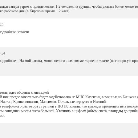
ься завтра утром с привлечением 1-2 человек из группы, чтобы указать более-менее 
о рабочего дня (в Киргизии время + 2 часа).
:25
 подробные новости
4:34
подробные... На мой взгляд, много нелогичных комментариев в тексте (не говоря уж про
аколе, идет общение с милицией.
. В них предположительно будет задействовано не МЧС Киргизии, а военные из Бишкека 
 Настин, Крашенинников, Максимов. Остальные вернутся в Нижний.
 телефонного разговора с группой в НОТК поняли, что трагедия произошла не в воскрес
ем сошедшей массы снега большой. Уточнить в цифрах (объем снега, площадь) до прибы
ски.