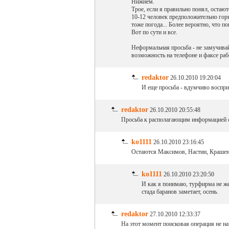
Нижнем.
Трое, если я правильно понял, остают
10-12 человек предположительно горно
тоже погода... Более вероятно, что п
Вот по сути и все.
Неформальная просьба - не замучива
возможность на телефоне и факсе раб
redaktor
26.10.2010 19:20:04
И еще просьба - вдумчиво восприн
redaktor
26.10.2010 20:55:48
Просьба к располагающим информацией о
ko1111
26.10.2010 23:16:45
Остаются Максимов, Настин, Крашенн
ko1111
26.10.2010 23:20:50
И как я понимаю, турфирма не же
стада баранов заметает, осень.
redaktor
27.10.2010 12:33:37
На этот момент поисковая операция не на