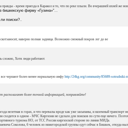
ва правды - время приезда в Каракол и то, что по реке плыли. Во вчерашней ихней же ново
з бишкекскую фирму «Гузина»"...
ли поиски?..
 скотзаносит, наверно полная задница. Возможно снежный покров лег до ве
ь сложно, Хотя люди работают.
а все черпают более-менее нормальную инфу
http://24kg.org/community/85689-sotrudniki-
ст располагают более точной информацией, поправляйте!
года нелетная в горах, и что перевалы вроде как уже засыпаны, и наземный транспорт не
 сходятся в одном - МЧС Киргизии не сделало для поисков по сути еще ничего. Поэт
ортивного туризма НО, от ТСС России киргизской стороне по линии МИДа.
ча Соколова, 6 человек из нижегородской группы едут сейчас в Бишкек, откуда вылет