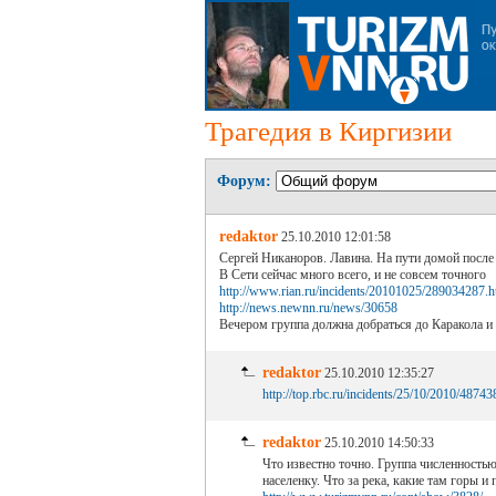
Трагедия в Киргизии
Форум:
redaktor
25.10.2010 12:01:58
Сергей Никаноров. Лавина. На пути домой после 
В Сети сейчас много всего, и не совсем точного
http://www.rian.ru/incidents/20101025/289034287.h
http://news.newnn.ru/news/30658
Вечером группа должна добраться до Каракола и 
redaktor
25.10.2010 12:35:27
http://top.rbc.ru/incidents/25/10/2010/48743
redaktor
25.10.2010 14:50:33
Что известно точно. Группа численностью
населенку. Что за река, какие там горы и 