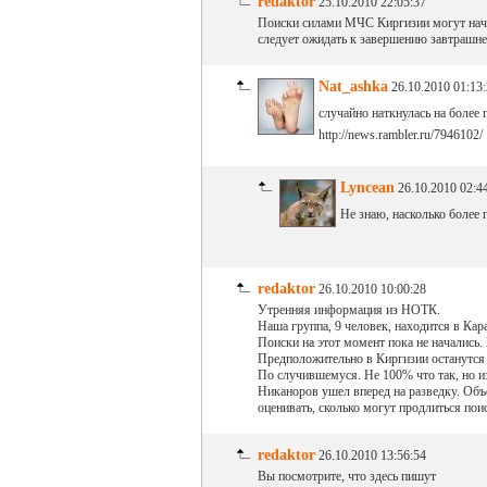
redaktor
25.10.2010 22:05:37
Поиски силами МЧС Киргизии могут начат
следует ожидать к завершению завтрашнег
Nat_ashka
26.10.2010 01:13
случайно наткнулась на более
http://news.rambler.ru/7946102/
Lyncean
26.10.2010 02:4
Не знаю, насколько более 
redaktor
26.10.2010 10:00:28
Утренняя информация из НОТК.
Наша группа, 9 человек, находится в Кар
Поиски на этот момент пока не начались
Предположительно в Киргизии останутся
По случившемуся. Не 100% что так, но из
Никаноров ушел вперед на разведку. Объ
оценивать, сколько могут продлиться пои
redaktor
26.10.2010 13:56:54
Вы посмотрите, что здесь пишут