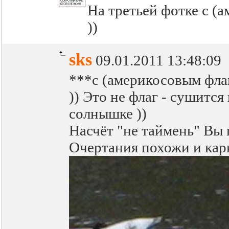
На третьей фотке с (
))
sks
09.01.2011 13:48:09
***с (америкосовым фла
)) Это не флаг - сушится
солнышке ))
Насчёт "не таймень" Вы 
Очертания похожи и кар