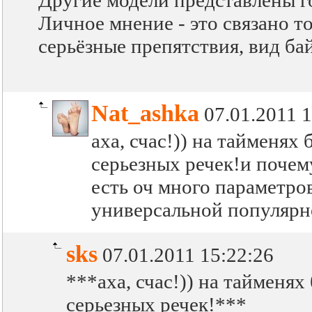
Другие модели представлены го
Личное мнение - это связано т
серьёзные препятствия, вид ба
Nat_ashka
07.01.2011 1
аха, счас!)) на тайменях
серьезных речек!и почем
есть оч много параметро
универсальной популярн
sks
07.01.2011 15:22:26
***аха, счас!)) на тайменя
серьезных речек!***