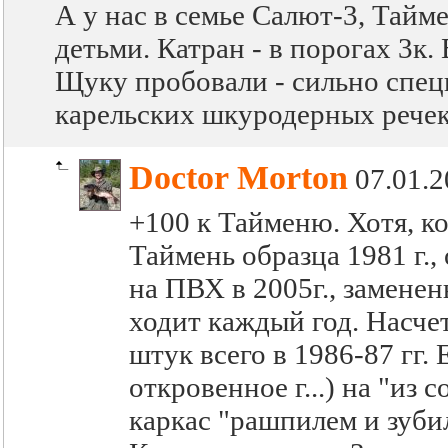
А у нас в семье Салют-3, Тайм
детьми. Катран - в порогах 3к.
Щуку пробовали - сильно спец
карельских шкуродерных речек 
Doctor Morton
07.01.2
+100 к Тайменю. Хотя, ко
Таймень образца 1981 г.
на ПВХ в 2005г., заменен
ходит каждый год. Насче
штук всего в 1986-87 гг.
откровенное г...) на "из
каркас "рашпилем и зубил