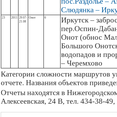
пос.Раздолье – А
Слюдянка – Ирк
23
2011
29.07-
Онот
6
Иркутск – заброс
21.08
пер.Оспин-Дабан
Онот (обнос Мал
Большого Онотс
водопадов и про
– Черемхово
Категории сложности маршрутов ук
отчете. Названия объектов приведен
Отчеты находятся в Нижегородском
Алексеевская, 24 В, тел. 434-38-49,