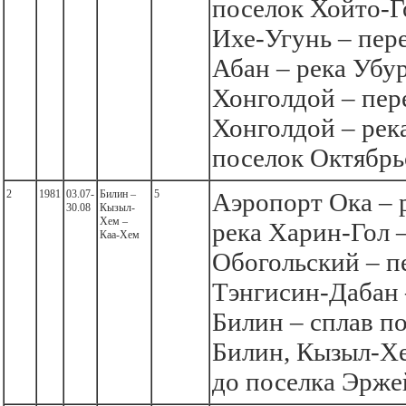
поселок Хойто-Г
Ихе-Угунь – пер
Абан – река Убур
Хонголдой – пер
Хонголдой – рек
поселок Октябрь
2
1981
03.07-
Билин –
5
Аэропорт Ока – 
30.08
Кызыл-
Хем –
река Харин-Гол 
Каа-Хем
Обогольский – п
Тэнгисин-Дабан 
Билин – сплав п
Билин, Кызыл-Х
до поселка Эрже