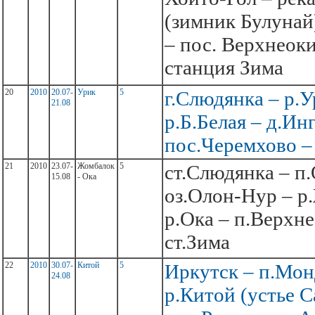
(зимник Булунай)
– пос. Верхнеок
станция Зима
20
2010
20.07-
Урик
5
г.Слюдянка – р.У
21.08
р.Б.Белая – д.Инг
пос.Черемхово –
21
2010
23.07-
Жомбалок
5
ст.Слюдянка – п
15.08
- Ока
оз.Олон-Нур – р
р.Ока – п.Верхн
ст.Зима
22
2010
30.07-
Китой
5
Иркутск – п.Мон
24.08
р.Китой (устье С