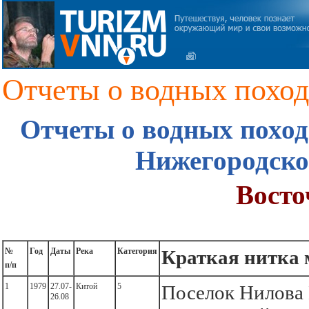
Отчеты о водных похо
Отчеты о водных поход
Нижегородск
Восто
№
Год
Даты
Река
Категория
Краткая нитка
п/п
1
1979
27.07-
Китой
5
Поселок Нилова
26.08