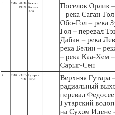
3
1982
20.08-
Белин –
5
Поселок Орлик –
19.09
Кызыл-
Хем
– река Саган-Гол
Обо-Гол – река З
Гол – перевал Тэ
Дабан – река Ле
река Белин – ре
– река Каа-Хем –
Сарыг-Сен
4
1984
23.07-
Гутара -
3
Верхняя Гутара 
07.08
Тагул
радиальный выхо
перевал Федосее
Гутарский водоп
на Сухом Идене -