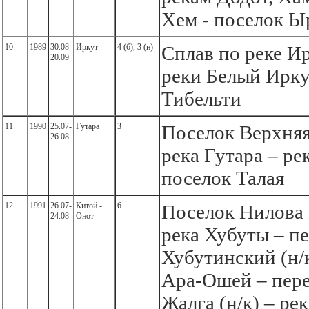
Хем - поселок Ы
10
1989
30.08-
Иркут
4 (б), 3 (н)
Сплав по реке Ир
20.09
реки Белый Ирку
Тибельти
11
1990
25.07-
Гутара
3
Поселок Верхняя
26.08
река Гутара – ре
поселок Талая
12
1991
26.07-
Китой -
6
Поселок Нилова
24.08
Онот
река Хубуты – п
Хубутинский (н/к
Ара-Ошей – пере
Жалга (н/к) – ре