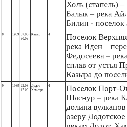
Холь (стапель) –
Балык – река Айл
Билин - поселок
8
1989
07.08-
Казыр
4
Поселок Верхняя
30.08
река Иден – пере
Федосеева – рек
сплав от устья П
Казыра до посел
9
1989
22.08-
Додот -
4
Поселок Порт-Ок
17.09
Хамсара
Шаснур – река К
долина вулканов 
озеру Додотское 
рекам Додот, Ха