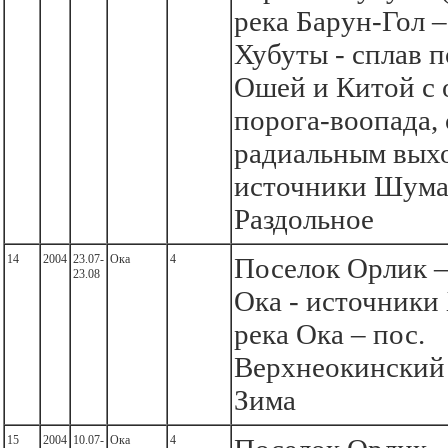
река Барун-Гол –
Хубуты - сплав п
Ошей и Китой с
порога-воопада, 
радиальным вых
источники Шума
Раздольное
14
2004
23.07-
Ока
4
Поселок Орлик –
23.08
Ока - источники 
река Ока – пос.
Верхнеокинский 
Зима
15
2004
10.07-
Ока
4