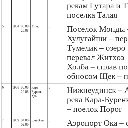
рекам Гутара и Т
поселка Талая
5
1984
05.08-
Урик
5
Поселок Монды 
29.08
Хулугайши – пер
Тумелик – озеро
перевал Житхоз 
Холба – сплав по
обносом Щек – п
6
1988
05.08-
Кара-
3
Нижнеудинск – 
26.08
Бурень -
Уда
река Кара-Бурень
– поелок Порог
7
1989
04.08-
Бий-Хем
5
Аэропорт Ока – 
02.09