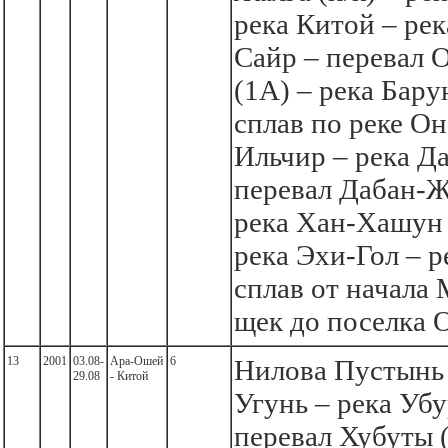
река Китой – рек
Сайр – перевал 
(1А) – река Бару
сплав по реке Он
Ильчир – река Д
перевал Дабан-Жа
река Хан-Хашун 
река Эхи-Гол – р
сплав от начала
щек до поселка 
13
2001
03.08-
Ара-Ошей
6
Нилова Пустынь 
29.08
- Китой
Угунь – река Уб
перевал Хубуты (