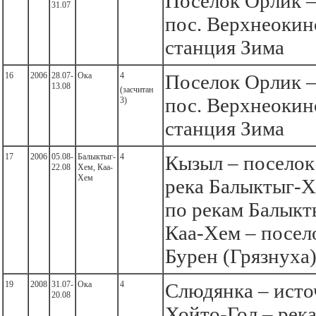
Поселок Орлик –
31.07
пос. Верхнеокин
станция Зима
16
2006
28.07-
Ока
4
Поселок Орлик –
13.08
(засчитан
пос. Верхнеокин
3)
станция Зима
17
2006
05.08-
Балыктыг-
4
Кызыл – поселок
22.08
Хем, Каа-
Хем
река Балыктыг-Х
по рекам Балыкт
Каа-Хем – посел
Бурен (Грязнуха)
19
2008
31.07-
Ока
4
Слюдянка – ист
20.08
Хойто-Гол – рек