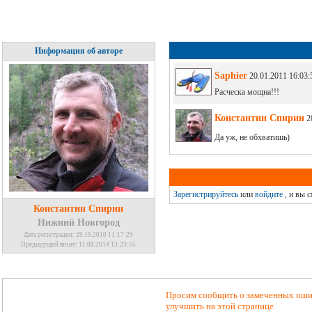
Информация об авторе
Saphier
20.01.2011 16:03:
Расческа мощна!!!
Константин Спирин
20
Да уж, не обхватишь)
Зарегистрируйтесь
или
войдите
, и вы 
Константин Спирин
Нижний Новгород
Дата регистрации: 29.10.2010 11:17:29
Предыдущий визит: 11.08.2014 13:23:55
Просим сообщить о замеченных ошиб
улучшить на этой странице